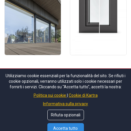
Utilizziamo cookie essenziali per la funzionalità del sito. Se rifiuti i
cookie opzionali, verranno utilizzati solo i cookie necessari per
© Copyrights by
Diemme Infissi srl
. All Rights
fornirti i servizi. Cliccando su "Accetta tutto", accetti la nostra:
Reserved.
Politica sui cookie
Cookie di Kartra
Informativa sulla privacy
About Us
Contact Us
Rifiuta opzionali
Accetta tutto